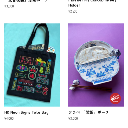
Holder
通
¥3,000
常
通
¥2,500
価
常
格
価
格
HK Neon Signs Tote Bag
ワラベ 「開飯」ポーチ
通
¥4,000
通
¥3,000
常
常
価
価