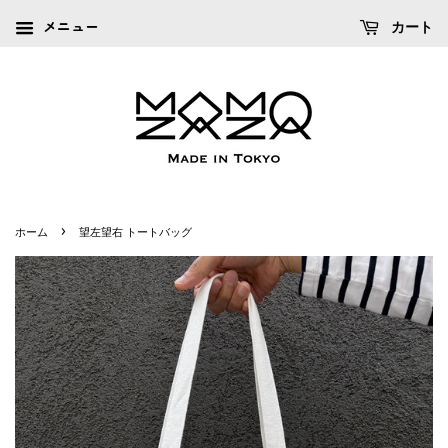
メニュー
カート
›
ホーム
望左望右 トートバッグ