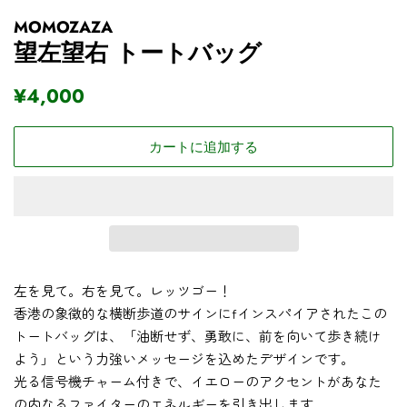
MOMOZAZA
望左望右 トートバッグ
通
セ
¥4,000
常
ー
価
ル
カートに追加する
格
価
格
左を見て。右を見て。レッツゴー！
香港の象徴的な横断歩道のサインにfインスパイアされたこの
トートバッグは、「油断せず、勇敢に、前を向いて歩き続け
よう」という力強いメッセージを込めたデザインです。
光る信号機チャーム付きで、イエローのアクセントがあなた
の内なるファイターのエネルギーを引き出します。