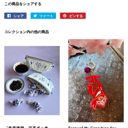
この商品をシェアする
シェア
Facebook
ツイート
Twitter
ピンする
Pinterest
で
に
で
シ
投
ピ
コレクション内の他の商品
ェ
稿
ン
ア
す
す
す
る
る
る
「先苦後甜」涼茶ポーチ
Farewell My Concubine Key